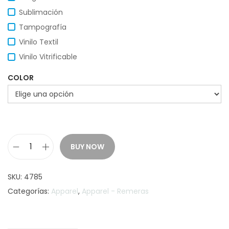
Sublimación
Tampografía
Vinilo Textil
Vinilo Vitrificable
COLOR
BUY NOW
R
e
SKU:
4785
m
Categorías:
Apparel
,
Apparel - Remeras
e
r
a