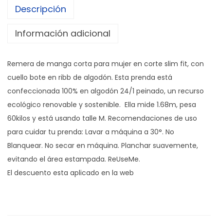
Descripción
L
a
Información adicional
k
e
Remera de manga corta para mujer en corte slim fit, con
c
cuello bote en ribb de algodón. Esta prenda está
a
confeccionada 100% en algodón 24/1 peinado, un recurso
n
ecológico renovable y sostenible. ​ Ella mide 1.68m, pesa
t
60kilos y está usando talle M. Recomendaciones de uso
i
para cuidar tu prenda: Lavar a máquina a 30°. No
d
Blanquear. No secar en máquina. Planchar suavemente,
a
evitando el área estampada. ReUseMe.
d
El descuento esta aplicado en la web