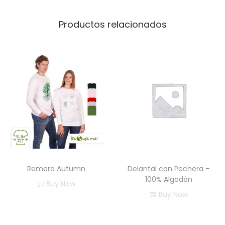
Productos relacionados
Remera Autumn
Delantal con Pechera –
100% Algodón
Buy Now
Buy Now
E
s