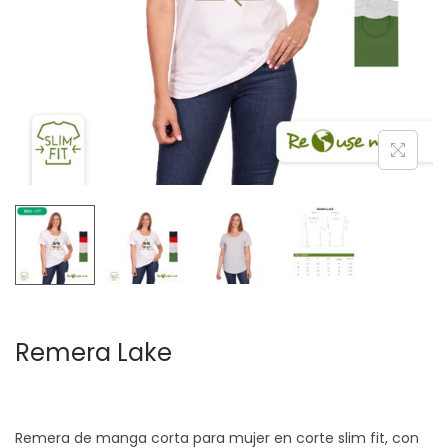
c
d
i
o
ó
n
Remera Lake
Remera de manga corta para mujer en corte slim fit, con