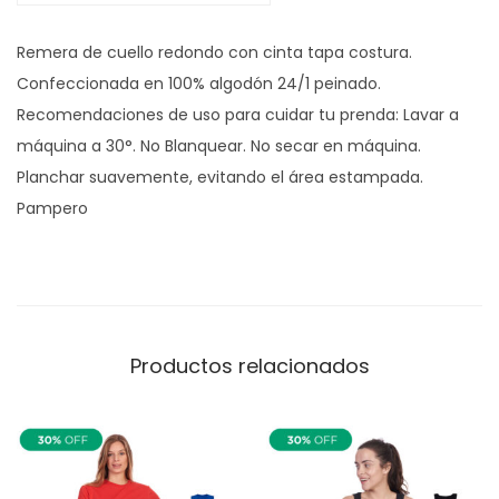
y
Remera de cuello redondo con cinta tapa costura.
c
Confeccionada en 100% algodón 24/1 peinado.
a
Recomendaciones de uso para cuidar tu prenda: Lavar a
n
máquina a 30°. No Blanquear. No secar en máquina.
t
Planchar suavemente, evitando el área estampada.
i
Pampero
d
a
d
Productos relacionados