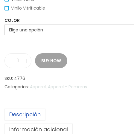
Vinilo Vitrificable
COLOR
BUY NOW
R
e
SKU:
4776
m
Categorías:
Apparel
,
Apparel - Remeras
e
r
a
Descripción
T
o
Información adicional
a