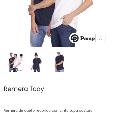
c
d
i
o
ó
n
Remera Toay
Remera de cuello redondo con cinta tapa costura.