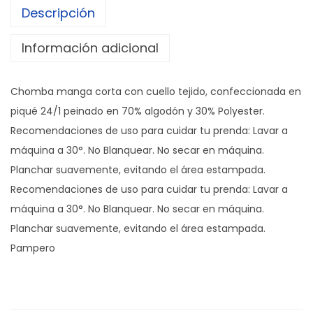
Descripción
T
i
Información adicional
l
c
Chomba manga corta con cuello tejido, confeccionada en
a
piqué 24/1 peinado en 70% algodón y 30% Polyester.
r
Recomendaciones de uso para cuidar tu prenda: Lavar a
a
máquina a 30°. No Blanquear. No secar en máquina.
c
Planchar suavemente, evitando el área estampada.
a
Recomendaciones de uso para cuidar tu prenda: Lavar a
n
máquina a 30°. No Blanquear. No secar en máquina.
t
Planchar suavemente, evitando el área estampada.
i
Pampero
d
a
d