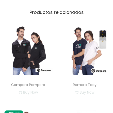
Productos relacionados
Campera Pampero
Remera Toay
Buy Now
Buy Now
E
E
s
s