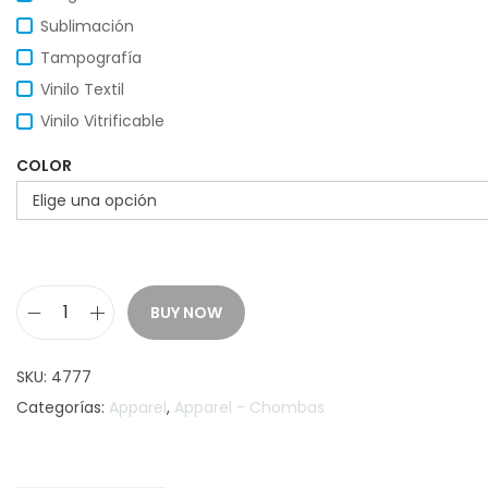
Sublimación
Tampografía
Vinilo Textil
Vinilo Vitrificable
COLOR
BUY NOW
C
h
SKU:
4777
o
Categorías:
Apparel
,
Apparel - Chombas
m
b
a