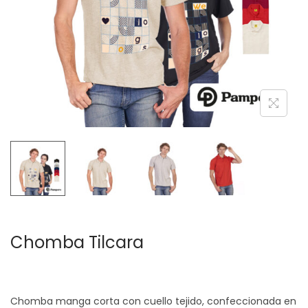
c
d
i
o
ó
n
Chomba Tilcara
Chomba manga corta con cuello tejido, confeccionada en