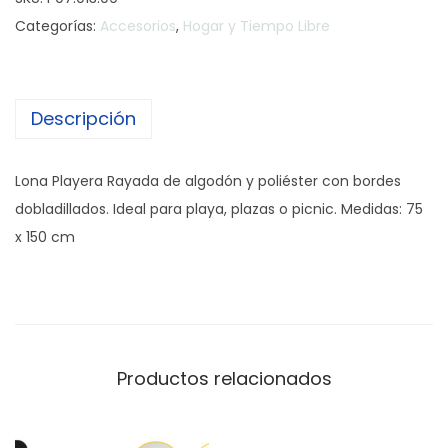
n
Categorías:
Accesorios
,
Hogar y Tiempo Libre
a
P
l
Descripción
a
y
e
Lona Playera Rayada de algodón y poliéster con bordes
r
dobladillados. Ideal para playa, plazas o picnic. Medidas: 75
a
x 150 cm
R
a
y
a
d
Productos relacionados
a
c