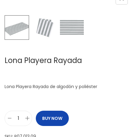
c
d
i
o
ó
n
Lona Playera Rayada
Lona Playera Rayada de algodón y poliéster
BUY NOW
L
o
SKU:
P07.013.09