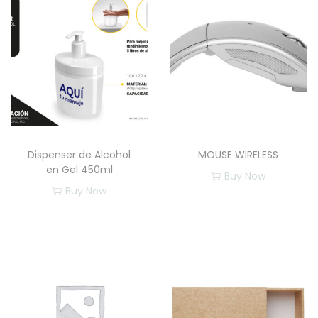
a
n
t
i
d
a
d
Dispenser de Alcohol
MOUSE WIRELESS
en Gel 450ml
Buy Now
Buy Now
E
s
t
e
p
r
o