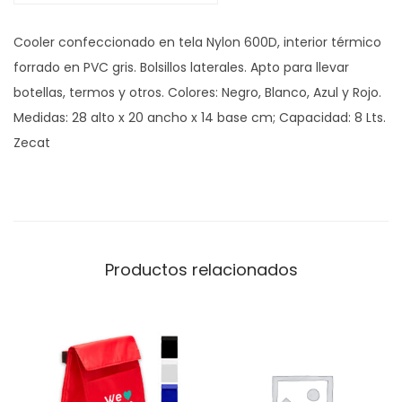
n
Cooler confeccionado en tela Nylon 600D, interior térmico
t
forrado en PVC gris. Bolsillos laterales. Apto para llevar
a
botellas, termos y otros. Colores: Negro, Blanco, Azul y Rojo.
r
Medidas: 28 alto x 20 ancho x 14 base cm; Capacidad: 8 Lts.
t
Zecat
i
d
a
c
a
Productos relacionados
n
t
i
d
a
d