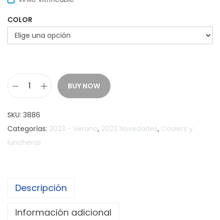
COLOR
BUY NOW
N
e
SKU:
3886
w
Categorías:
2023 - Verano
,
2023 Novedades
,
Coolers y
C
luncheras
o
o
l
Descripción
e
r
Información adicional
A