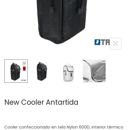
c
d
i
o
ó
n
New Cooler Antartida
Cooler confeccionado en tela Nylon 600D, interior térmico