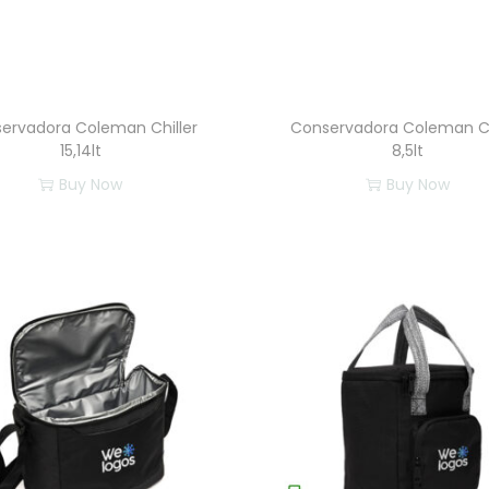
ervadora Coleman Chiller
Conservadora Coleman Ch
15,14lt
8,5lt
Buy Now
Buy Now