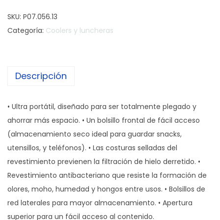
o
SKU:
P07.056.13
n
Categoría:
Coolers y luncheras
s
e
r
Descripción
v
a
d
• Ultra portátil, diseñado para ser totalmente plegado y
o
ahorrar más espacio. • Un bolsillo frontal de fácil acceso
r
(almacenamiento seco ideal para guardar snacks,
a
utensillos, y teléfonos). • Las costuras selladas del
B
revestimiento previenen la filtración de hielo derretido. •
o
Revestimiento antibacteriano que resiste la formación de
l
olores, moho, humedad y hongos entre usos. • Bolsillos de
s
red laterales para mayor almacenamiento. • Apertura
o
superior para un fácil acceso al contenido.