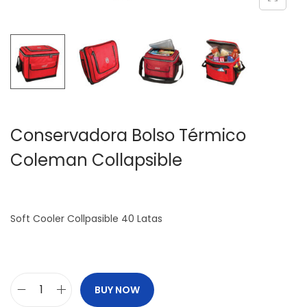
c
d
i
o
ó
n
Conservadora Bolso Térmico
Coleman Collapsible
Soft Cooler Collpasible 40 Latas
BUY NOW
C