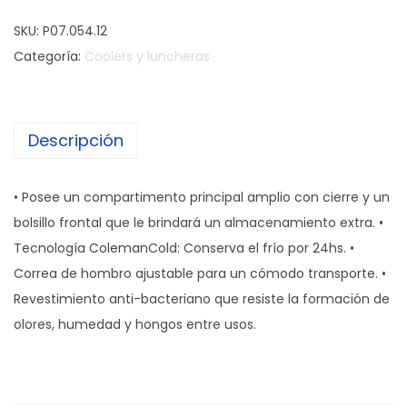
o
SKU:
P07.054.12
n
Categoría:
Coolers y luncheras
s
e
r
Descripción
v
a
d
• Posee un compartimento principal amplio con cierre y un
o
bolsillo frontal que le brindará un almacenamiento extra. •
r
Tecnología ColemanCold: Conserva el frío por 24hs. •
a
Correa de hombro ajustable para un cómodo transporte. •
B
Revestimiento anti-bacteriano que resiste la formación de
o
olores, humedad y hongos entre usos.
l
s
o