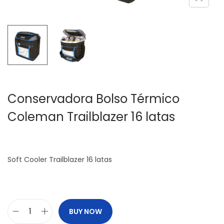
c
d
i
o
ó
n
Conservadora Bolso Térmico
Coleman Trailblazer 16 latas
Soft Cooler Trailblazer 16 latas
BUY NOW
C