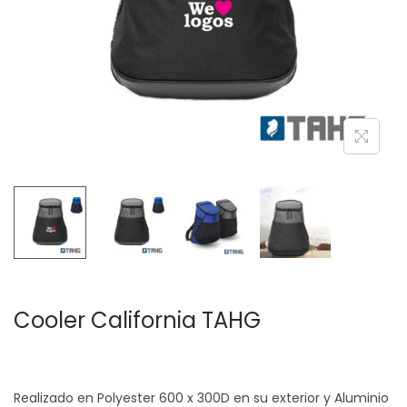
c
d
i
o
ó
n
Cooler California TAHG
Realizado en Polyester 600 x 300D en su exterior y Aluminio