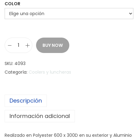
COLOR
BUY NOW
C
o
SKU:
4093
o
Categoría:
Coolers y luncheras
l
e
r
Descripción
C
a
Información adicional
l
i
Realizado en Polyester 600 x 300D en su exterior y Aluminio
f