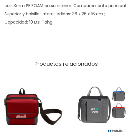
con 3mm PE FOAM en su interior. Compartimento principal
o
Superior y bolsillo Lateral. edidas: 36 x 26 x 16 cm.;
r
Capacidad: 10 Lts. Tahg
n
i
a
T
A
Productos relacionados
H
G
c
a
n
t
i
d
a