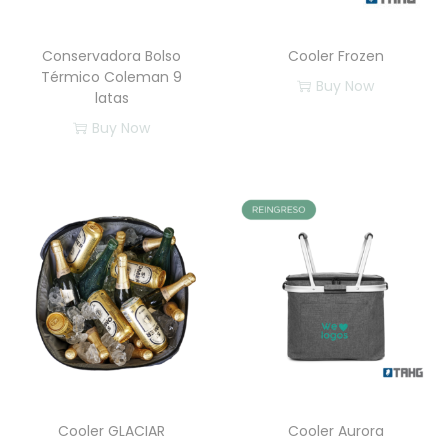
d
Conservadora Bolso
Cooler Frozen
Térmico Coleman 9
Buy Now
latas
E
Buy Now
s
t
e
p
r
o
d
u
c
t
o
Cooler GLACIAR
Cooler Aurora