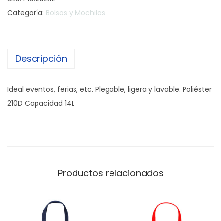
l
Categoría:
Bolsos y Mochilas
s
a
S
Descripción
t
r
i
Ideal eventos, ferias, etc. Plegable, ligera y lavable. Poliéster
n
210D Capacidad 14L
g
c
a
n
t
Productos relacionados
i
d
a