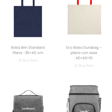
d
Bolsa Brin Standard
Eco Bolsa Durabag –
Plana -35×40 cm
plana con asas
45×40+10
Buy Now
Buy Now