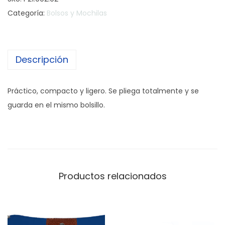
l
Categoría:
Bolsos y Mochilas
s
o
p
Descripción
l
e
g
Práctico, compacto y ligero. Se pliega totalmente y se
a
guarda en el mismo bolsillo.
b
l
e
P
o
Productos relacionados
c
k
e