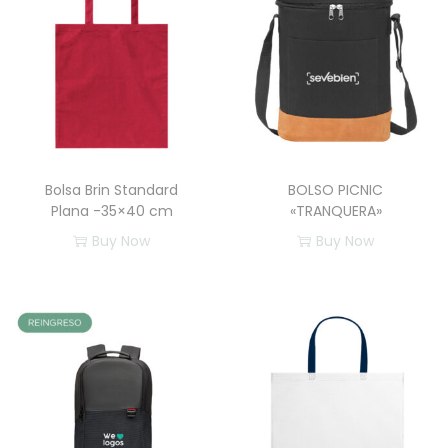
d
Bolsa Brin Standard
BOLSO PICNIC
Plana -35×40 cm
«TRANQUERA»
Buy Now
Buy Now
E
s
t
e
p
r
o