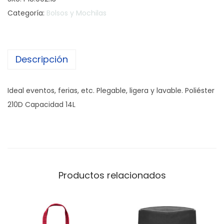
l
Categoría:
Bolsos y Mochilas
s
a
S
Descripción
t
r
i
Ideal eventos, ferias, etc. Plegable, ligera y lavable. Poliéster
n
210D Capacidad 14L
g
c
a
n
t
Productos relacionados
i
d
a