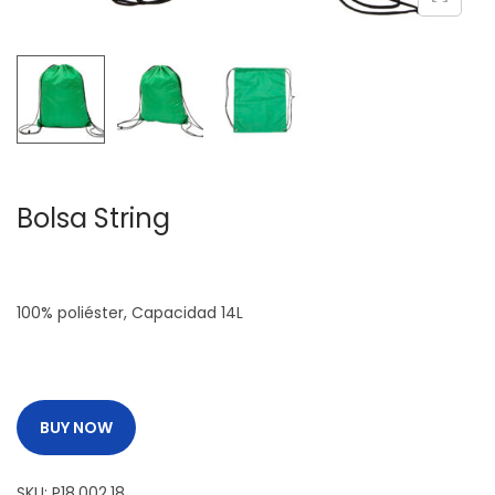
c
d
i
o
ó
n
Bolsa String
100% poliéster, Capacidad 14L
BUY NOW
SKU:
P18.002.18