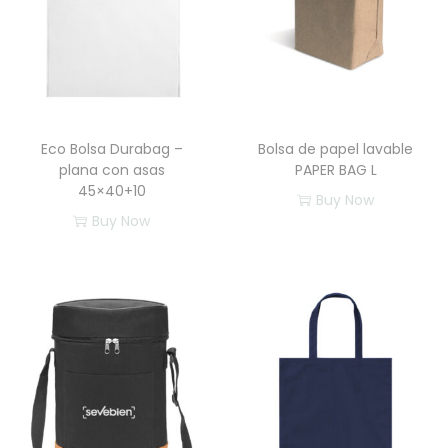
Eco Bolsa Durabag –
Bolsa de papel lavable
plana con asas
PAPER BAG L
45×40+10
Buy Now
Buy Now
E
s
t
e
p
r
o
d