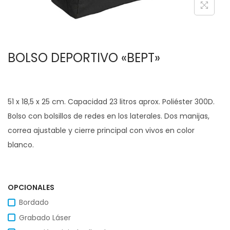
c
d
i
o
ó
BOLSO DEPORTIVO «BEPT»
n
51 x 18,5 x 25 cm. Capacidad 23 litros aprox. Poliéster 300D.
Bolso con bolsillos de redes en los laterales. Dos manijas,
correa ajustable y cierre principal con vivos en color
blanco.
OPCIONALES
Bordado
Grabado Láser