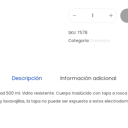
B
o
SKU:
T578
t
Categoría:
Drinkware
e
l
l
a
d
Descripción
Información adicional
e
v
ad 500 ml. Vidrio resistente. Cuerpo traslúcido con tapa a rosc
i
 lavavajillas, la tapa no puede ser expuesta a estos electrodom
d
r
i