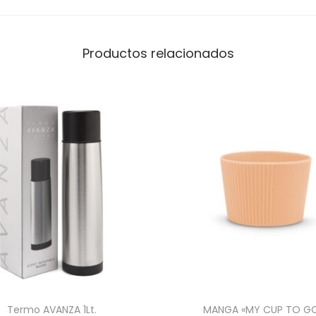
o
"
P
Productos relacionados
A
R
K
"
c
a
n
t
i
d
a
d
Termo AVANZA 1Lt.
MANGA «MY CUP TO G