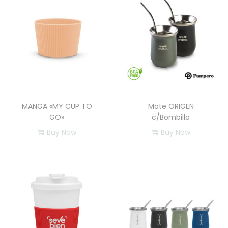
MANGA «MY CUP TO
Mate ORIGEN
GO»
c/Bombilla
Buy Now
Buy Now
E
E
s
s
t
t
e
e
p
p
r
r