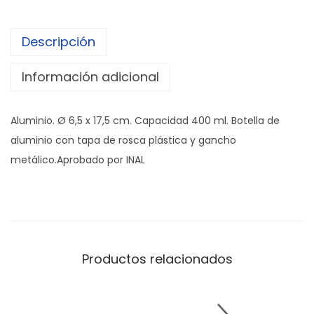
l
l
Descripción
a
"
Información adicional
R
O
Aluminio. Ø 6,5 x 17,5 cm. Capacidad 400 ml. Botella de
Y
aluminio con tapa de rosca plástica y gancho
"
metálico.Aprobado por INAL
c
a
n
t
i
Productos relacionados
d
a
d