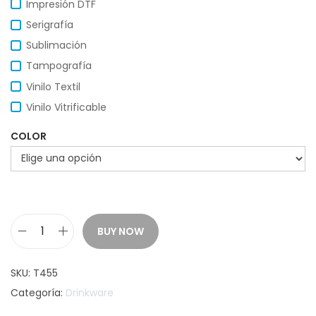
Impresión DTF
Serigrafía
Sublimación
Tampografía
Vinilo Textil
Vinilo Vitrificable
COLOR
BUY NOW
B
o
SKU:
T455
t
Categoría:
Drinkware
e