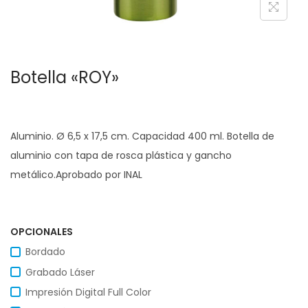
c
d
i
o
ó
Botella «ROY»
n
Aluminio. Ø 6,5 x 17,5 cm. Capacidad 400 ml. Botella de
aluminio con tapa de rosca plástica y gancho
metálico.Aprobado por INAL
OPCIONALES
Bordado
Grabado Láser
Impresión Digital Full Color