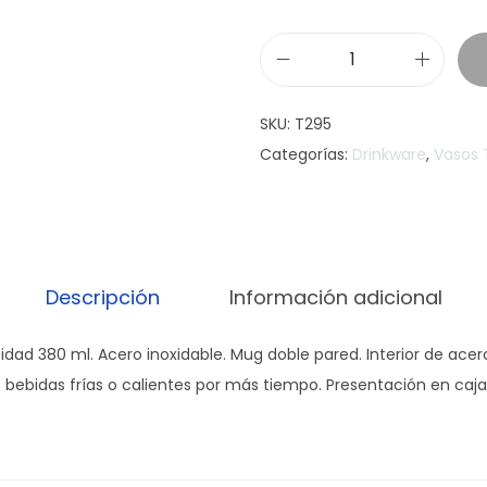
M
u
SKU:
T295
g
Categorías:
Drinkware
,
Vasos 
"
S
I
L
U
Descripción
Información adicional
E
T
idad 380 ml. Acero inoxidable. Mug doble pared. Interior de acer
"
s bebidas frías o calientes por más tiempo. Presentación en caja
c
a
n