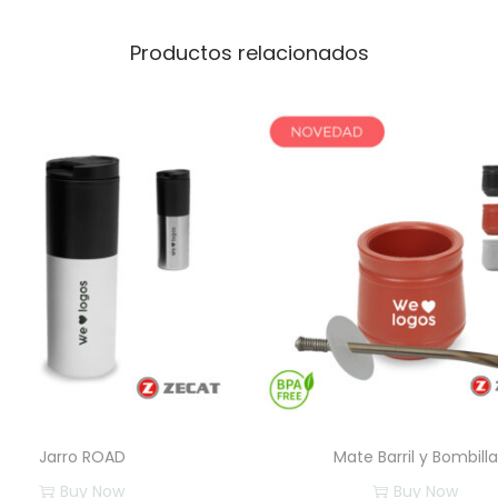
t
i
Productos relacionados
d
a
d
Jarro ROAD
Mate Barril y Bombilla
Buy Now
Buy Now