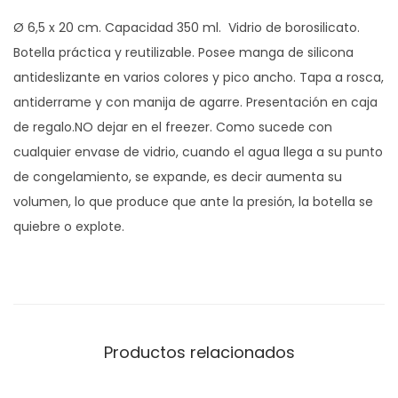
3
Ø 6,5 x 20 cm. Capacidad 350 ml. Vidrio de borosilicato.
5
Botella práctica y reutilizable. Posee manga de silicona
0
antideslizante en varios colores y pico ancho. Tapa a rosca,
"
antiderrame y con manija de agarre. Presentación en caja
c
de regalo.NO dejar en el freezer. Como sucede con
a
cualquier envase de vidrio, cuando el agua llega a su punto
n
de congelamiento, se expande, es decir aumenta su
t
volumen, lo que produce que ante la presión, la botella se
i
quiebre o explote.
d
a
d
Productos relacionados