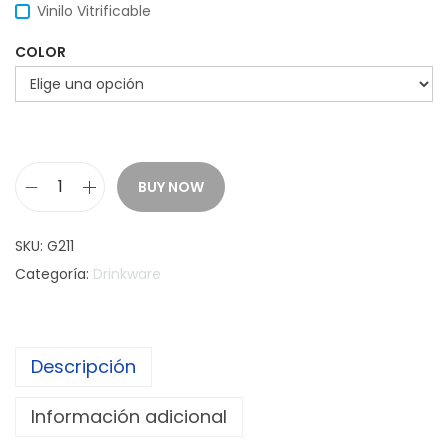
Vinilo Vitrificable
COLOR
BUY NOW
B
O
SKU:
G211
T
Categoría:
Drinkware
E
L
L
Descripción
A
"
Información adicional
Ó