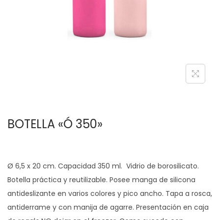
c
d
i
o
ó
n
BOTELLA «Ó 350»
Ø 6,5 x 20 cm. Capacidad 350 ml. Vidrio de borosilicato.
Botella práctica y reutilizable. Posee manga de silicona
antideslizante en varios colores y pico ancho. Tapa a rosca,
antiderrame y con manija de agarre. Presentación en caja