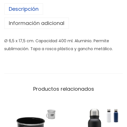
l
Descripción
a
s
Información adicional
u
b
Ø 6,5 x 17,5 cm. Capacidad 400 ml. Aluminio. Permite
l
sublimación. Tapa a rosca plástica y gancho metálico.
i
m
a
b
l
Productos relacionados
e
"
R
O
Y