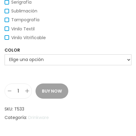
Serigrafía
Sublimación
Tampografía
Vinilo Textil
Vinilo Vitrificable
COLOR
BUY NOW
B
o
SKU:
T533
t
Categoría:
Drinkware
e
l