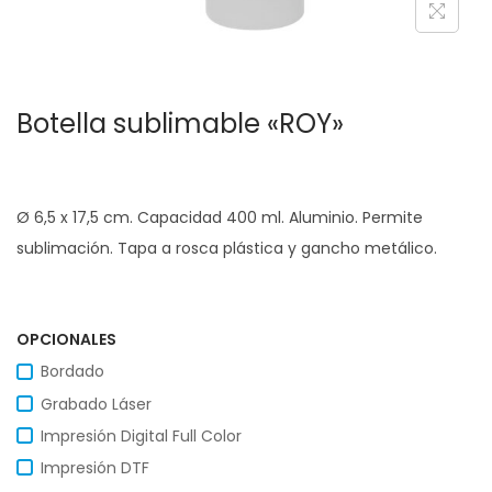
c
d
i
o
ó
Botella sublimable «ROY»
n
Ø 6,5 x 17,5 cm. Capacidad 400 ml. Aluminio. Permite
sublimación. Tapa a rosca plástica y gancho metálico.
OPCIONALES
Bordado
Grabado Láser
Impresión Digital Full Color
Impresión DTF