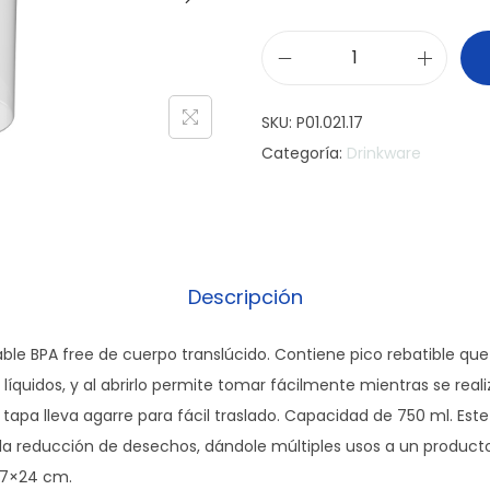
B
o
SKU:
P01.021.17
t
Categoría:
Drinkware
e
l
l
a
T
Descripción
r
a
izable BPA free de cuerpo translúcido. Contiene pico rebatible que
i
de líquidos, y al abrirlo permite tomar fácilmente mientras se real
n
 tapa lleva agarre para fácil traslado. Capacidad de 750 ml. Est
i
la reducción de desechos, dándole múltiples usos a un produ
n
ø7×24 cm.