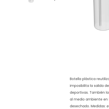
g
n
a
i
c
d
i
o
ó
n
Botella plástica reutil
imposibilita la salida 
deportivas. También la
al medio ambiente en 
desechado. Medidas: 