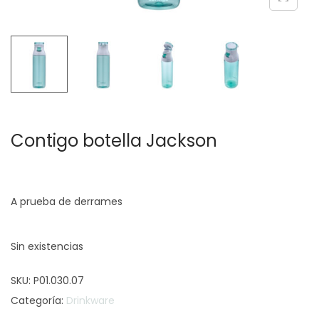
c
d
i
o
ó
n
Contigo botella Jackson
A prueba de derrames
Sin existencias
SKU:
P01.030.07
Categoría:
Drinkware