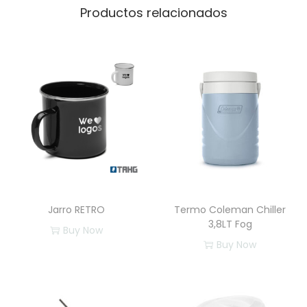
Productos relacionados
Jarro RETRO
Termo Coleman Chiller
3,8LT Fog
Buy Now
Buy Now
E
s
t
e