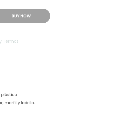
BUY NOW
y Termos
 plástico
marfil y ladrillo.