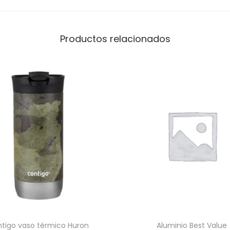
a
y
B
Productos relacionados
o
m
b
i
l
l
a
c
a
n
t
i
d
tigo vaso térmico Huron
Aluminio Best Value