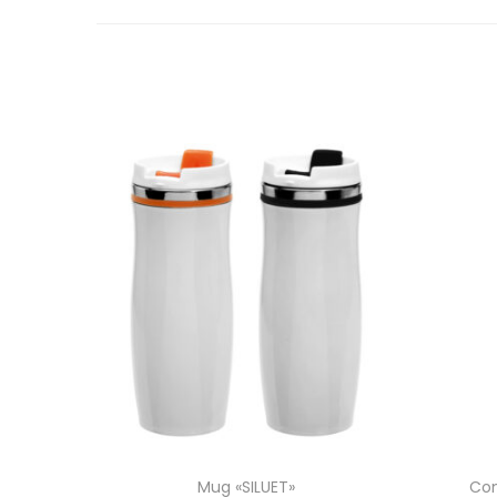
Mug «SILUET»
Con