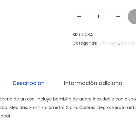
M
a
SKU:
5034
t
Categorías:
Drinkware
,
Mates 
e
P
r
i
s
Descripción
Información adicional
m
a
tireno de un asa. Incluye bombilla de acero inoxidable con disco
c
a. Medidas: X cm x diámetro X cm. Colores: Negro, verde militar, 
/
Zecat
a
s