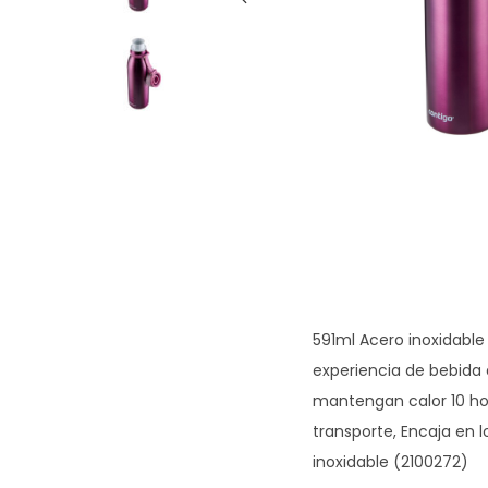
g
n
a
i
c
d
i
o
ó
n
591ml Acero inoxidable
experiencia de bebida
mantengan calor 10 hor
transporte, Encaja en 
inoxidable (2100272)