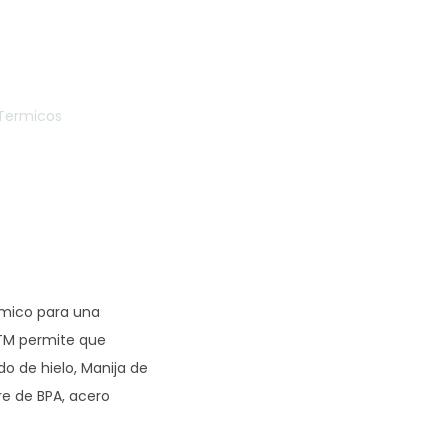
Termicos
ómico para una
 TM permite que
do de hielo, Manija de
re de BPA, acero