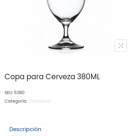
c
d
i
o
ó
n
Copa para Cerveza 380ML
SKU:
5380
Categoría:
Cristalería
Descripción