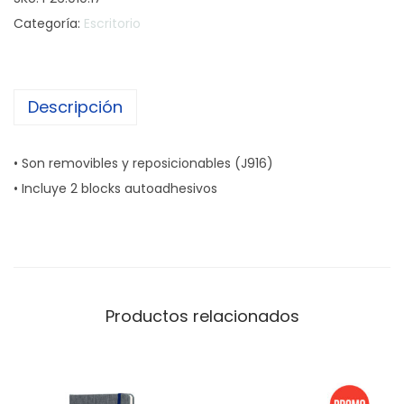
r
Categoría:
Escritorio
t
a
N
Descripción
o
t
a
• Son removibles y reposicionables (J916)
s
• Incluye 2 blocks autoadhesivos
A
d
h
e
s
Productos relacionados
i
v
a