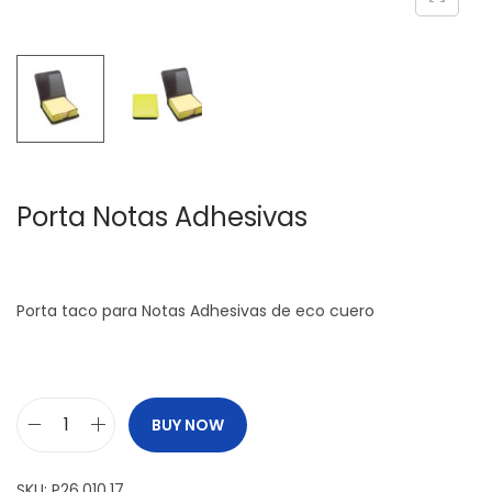
c
d
i
o
ó
n
Porta Notas Adhesivas
Porta taco para Notas Adhesivas de eco cuero
BUY NOW
P
o
SKU:
P26.010.17