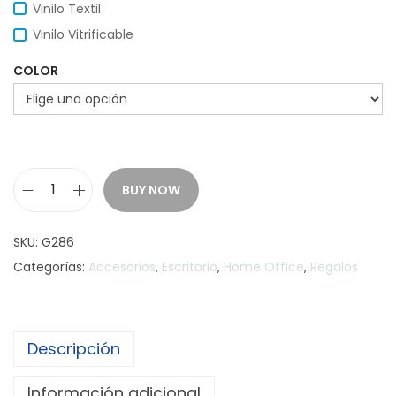
Vinilo Textil
Vinilo Vitrificable
COLOR
BUY NOW
H
O
SKU:
G286
M
Categorías:
Accesorios
,
Escritorio
,
Home Office
,
Regalos
E
O
F
Descripción
F
I
Información adicional