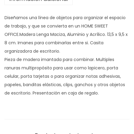
C
E
Diseñamos una línea de objetos para organizar el espacio
2
de trabajo, y que se convierta en un HOME SWEET
8
OFFICE.Madera Lenga Maciza, Aluminio y Acrílico. 13,5 x 9,5 x
6
8 cm. Imanes para combinarlas entre si. Casita
C
organizadora de escritorio.
A
Pieza de madera imantada para combinar. Multiples
L
ranuras multipropósito para usar como lapicero, porta
E
celular, porta tarjetas o para organizar notas adhesivas,
N
papeles, banditas elásticas, clips, ganchos y otros objetos
D
de escritorio. Presentación en caja de regalo.
A
R
I
O
c