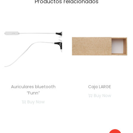
Productos relacionados
a
n
t
i
d
a
d
Auriculares bluetooth
Caja LARGE
“Funn”
Buy Now
Buy Now
E
E
s
s
t
t
e