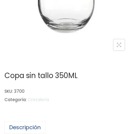
c
d
i
o
ó
n
Copa sin tallo 350ML
SKU:
3700
Categoría:
Cristalería
Descripción