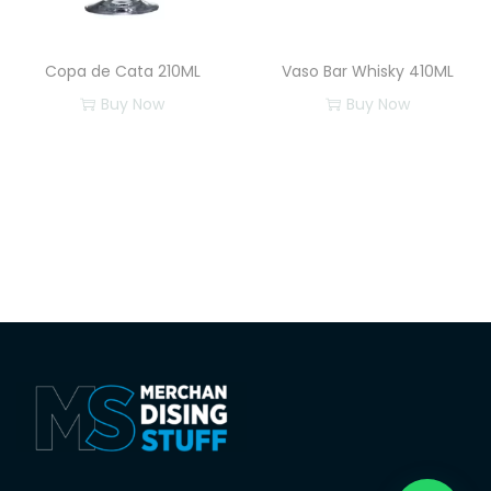
Copa de Cata 210ML
Vaso Bar Whisky 410ML
Buy Now
Buy Now