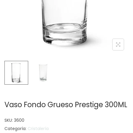
c
d
i
o
ó
n
Vaso Fondo Grueso Prestige 300ML
SKU:
3600
Categoría:
Cristalería