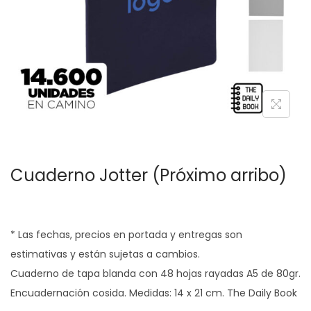
c
d
i
o
ó
n
Cuaderno Jotter (Próximo arribo)
* Las fechas, precios en portada y entregas son
estimativas y están sujetas a cambios.
Cuaderno de tapa blanda con 48 hojas rayadas A5 de 80gr.
Encuadernación cosida. Medidas: 14 x 21 cm. The Daily Book