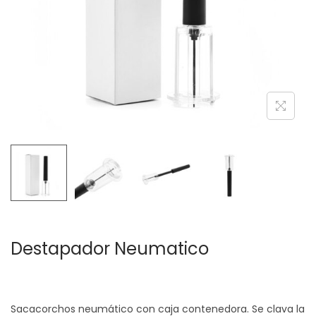
c
d
i
o
ó
n
Destapador Neumatico
Sacacorchos neumático con caja contenedora. Se clava la