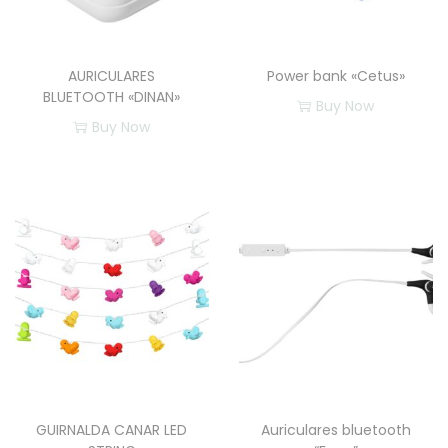
d
AURICULARES
Power bank «Cetus»
BLUETOOTH «DINAN»
Buy Now
Buy Now
E
E
s
s
t
t
e
e
p
p
r
r
o
o
d
d
u
u
c
c
t
GUIRNALDA CANAR LED
Auriculares bluetooth
t
o