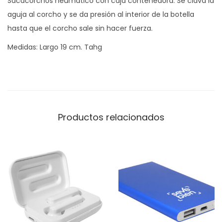
Sacacorchos neumático con caja contenedora. Se clava la
N
aguja al corcho y se da presión al interior de la botella
e
hasta que el corcho sale sin hacer fuerza.
u
m
Medidas: Largo 19 cm. Tahg
a
t
i
c
o
Productos relacionados
c
a
n
t
i
d
a