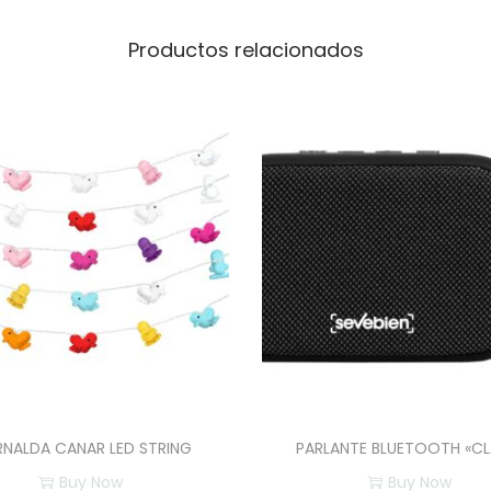
o
h
Productos relacionados
o
l
e
n
G
e
l
4
5
0
m
l
c
RNALDA CANAR LED STRING
PARLANTE BLUETOOTH «CL
a
Buy Now
Buy Now