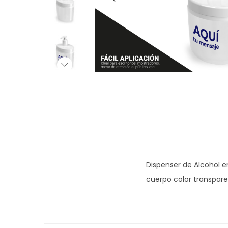
g
n
a
i
c
d
i
o
ó
n
Dispenser de Alcohol en
cuerpo color transpare