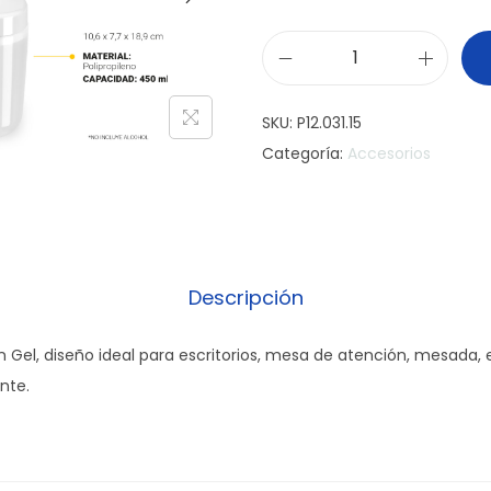
D
i
SKU:
P12.031.15
s
Categoría:
Accesorios
p
e
n
s
e
Descripción
r
d
 Gel, diseño ideal para escritorios, mesa de atención, mesada, e
e
nte.
A
l
c