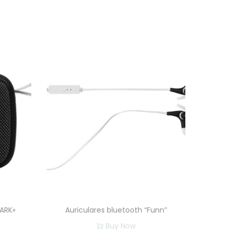
ARK»
Auriculares bluetooth “Funn”
Buy Now