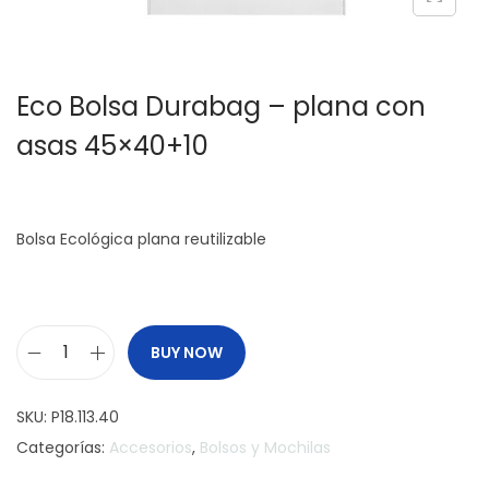
c
d
i
o
ó
Eco Bolsa Durabag – plana con
n
asas 45×40+10
Bolsa Ecológica plana reutilizable
BUY NOW
E
c
SKU:
P18.113.40
o
Categorías:
Accesorios
,
Bolsos y Mochilas
B
o