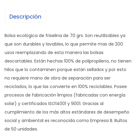
l
Descripción
s
a
D
Bolsa ecológica de friselina de 70 grs. Son reutilizables ya
u
que son durables y lavables, lo que permite mas de 200
r
usos reemplazando de esta manera las bolsas
a
descartables. Están hechas 100% de polipropileno, no tienen
b
hilos que lo contaminen porque están sellados y por esto
a
no requiere mano de obra de separación para ser
g
reciclados, lo que las convierte en 100% reciclables. Posee
-
procesos de fabricación limpios (fabricadas con energía
p
solar) y certificados ISO14001 y 9001. Gracias al
l
cumplimiento de los más altos estándares de desempeño
a
social y ambiental es reconocida como Empresa B. Bultos
n
de 50 unidades.
a