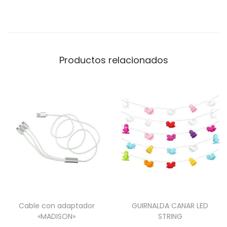
c
o
n
a
Productos relacionados
s
a
s
4
5
x
4
0
+
1
Cable con adaptador
GUIRNALDA CANAR LED
0
«MADISON»
STRING
c