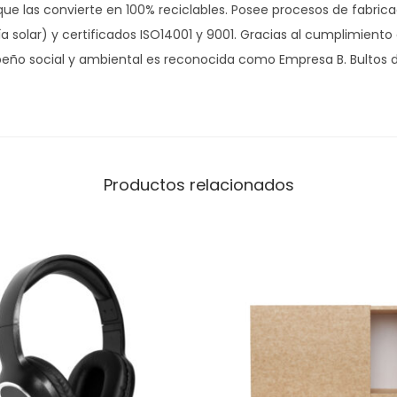
g
 que las convierte en 100% reciclables. Posee procesos de fabrica
-
a solar) y certificados ISO14001 y 9001. Gracias al cumplimiento
p
ño social y ambiental es reconocida como Empresa B. Bultos d
l
a
n
a
c
Productos relacionados
o
n
a
s
a
s
3
0