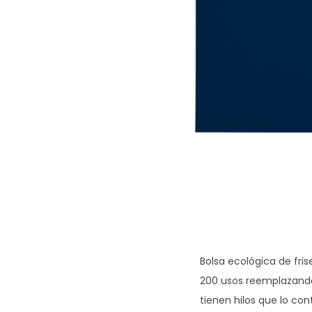
g
n
a
i
c
d
i
o
ó
n
Bolsa ecológica de fris
200 usos reemplazando 
tienen hilos que lo co