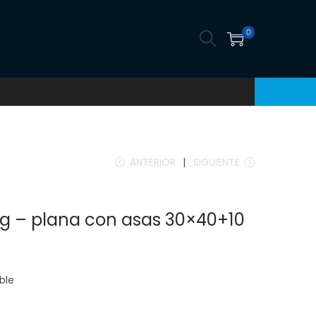
0
ANTERIOR
SIGUIENTE
g – plana con asas 30×40+10
ble