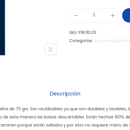
E
c
SKU:
P18.110.03
o
Categorías:
Accesorios
,
Bolso
B
o
l
s
a
D
u
Descripción
r
a
elina de 70 grs. Son reutilizables ya que son durables y lavables
b
de esta manera las bolsas descartables. Están hechas 100% de 
a
ntaminen porque están sellados y por esto no requiere mano de