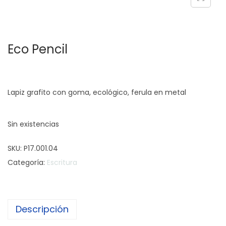
c
d
i
o
ó
Eco Pencil
n
Lapiz grafito con goma, ecológico, ferula en metal
Sin existencias
SKU:
P17.001.04
Categoría:
Escritura
Descripción