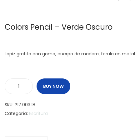
c
d
i
o
Colors Pencil – Verde Oscuro
ó
n
Lapiz grafito con goma, cuerpo de madera, ferula en metal
BUY NOW
C
o
SKU:
P17.003.18
l
Categoría:
Escritura
o
r
s