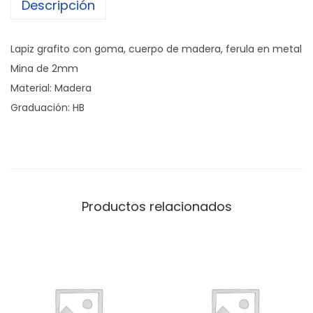
Descripción
P
e
n
Lapiz grafito con goma, cuerpo de madera, ferula en metal
c
Mina de 2mm
i
Material: Madera
l
Graduación: HB
-
V
e
r
d
Productos relacionados
e
O
s
c
u