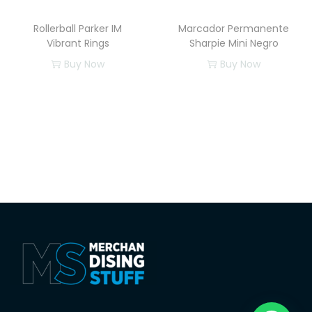
Rollerball Parker IM
Marcador Permanente
Vibrant Rings
Sharpie Mini Negro
Buy Now
Buy Now