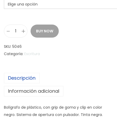
BUY NOW
B
o
SKU:
5046
l
Categoría:
Escritura
i
g
r
Descripción
a
f
Información adicional
o
C
Bolígrafo de plástico, con grip de goma y clip en color
O
negro. Sistema de apertura con pulsador. Tinta negra.
S