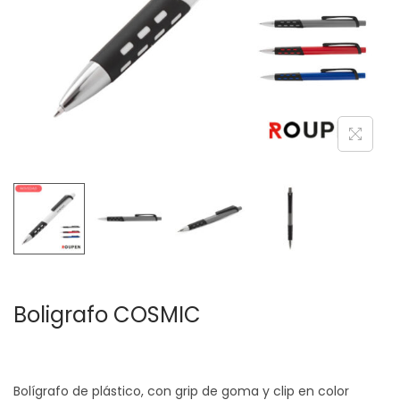
c
d
i
o
ó
n
Boligrafo COSMIC
Bolígrafo de plástico, con grip de goma y clip en color