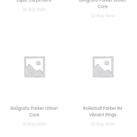
Lapiz Carpintero
Bolígrafo Parker Urban
Core
Buy Now
Buy Now
E
s
t
e
p
r
o
d
u
c
t
Bolígrafo Parker Urban
Rollerball Parker IM
o
Core
Vibrant Rings
t
Buy Now
Buy Now
i