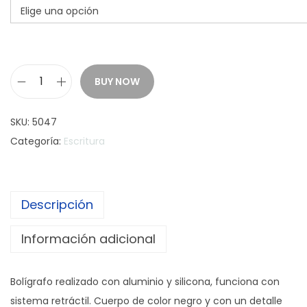
BUY NOW
B
o
SKU:
5047
l
Categoría:
Escritura
i
g
r
Descripción
a
f
Información adicional
o
A
Bolígrafo realizado con aluminio y silicona, funciona con
R
sistema retráctil. Cuerpo de color negro y con un detalle
I