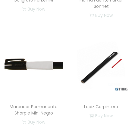
Bolígrafo Parker IM
Pluma Fuente Parker
Sonnet
Buy Now
Buy Now
Marcador Permanente
Lapiz Carpintero
Sharpie Mini Negro
Buy Now
Buy Now
E
s