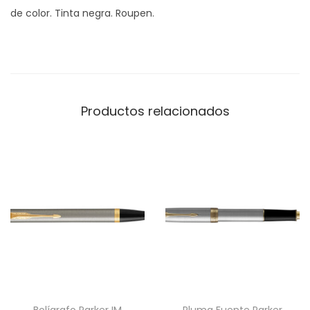
de color. Tinta negra. Roupen.
E
S
c
a
n
Productos relacionados
t
i
d
a
d