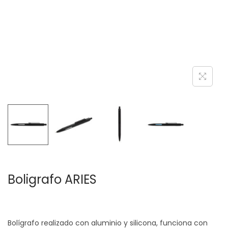
c
d
i
o
ó
n
Boligrafo ARIES
Bolígrafo realizado con aluminio y silicona, funciona con