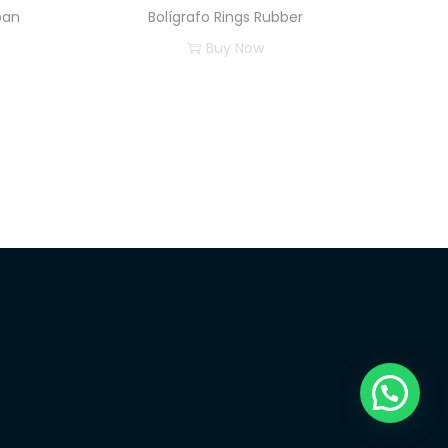
ban
Bolígrafo Rings Rubber
Buy Now