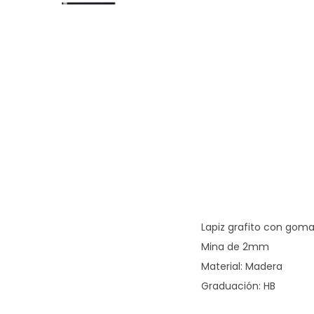
g
n
a
i
c
d
i
o
ó
n
Lapiz grafito con goma
Mina de 2mm
Material: Madera
Graduación: HB