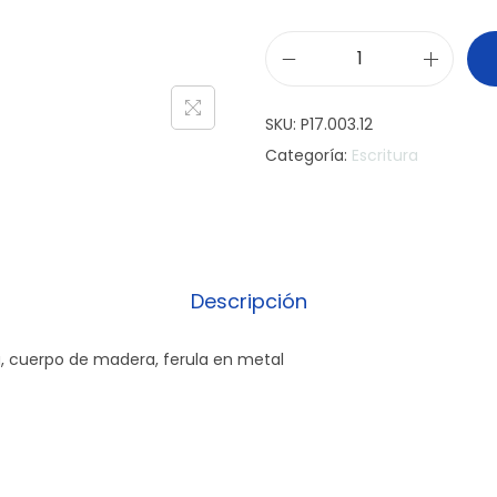
C
o
SKU:
P17.003.12
l
Categoría:
Escritura
o
r
s
P
e
Descripción
n
c
, cuerpo de madera, ferula en metal
i
l
c
a