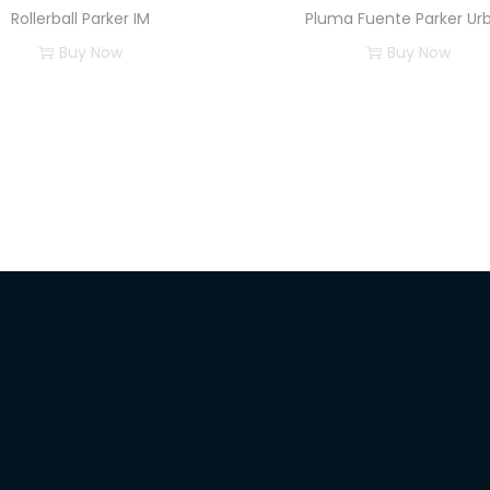
Rollerball Parker IM
Pluma Fuente Parker Ur
Buy Now
Buy Now