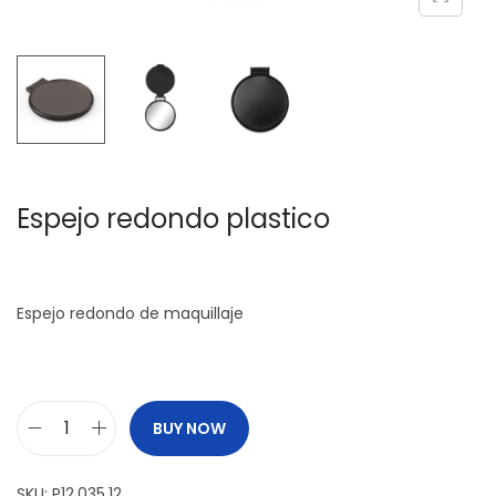
c
d
i
o
ó
n
Espejo redondo plastico
Espejo redondo de maquillaje
BUY NOW
E
s
SKU:
P12.035.12