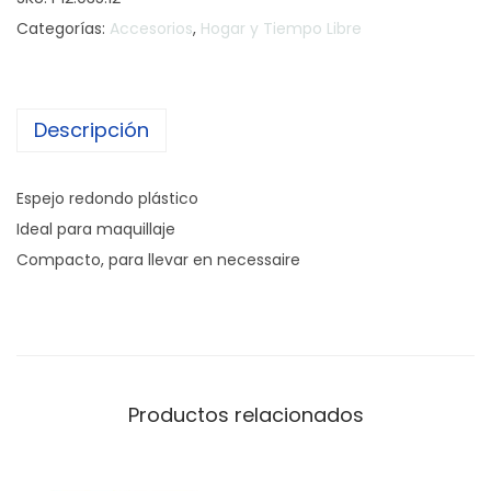
p
Categorías:
Accesorios
,
Hogar y Tiempo Libre
e
j
o
Descripción
r
e
d
Espejo redondo plástico
o
Ideal para maquillaje
n
Compacto, para llevar en necessaire
d
o
p
l
a
Productos relacionados
s
t