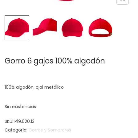
c
d
i
o
ó
n
Gorro 6 gajos 100% algodón
100% algodón, ojal metálico
Sin existencias
SKU:
P19.020.13
Categoría:
Gorros y Sombreros