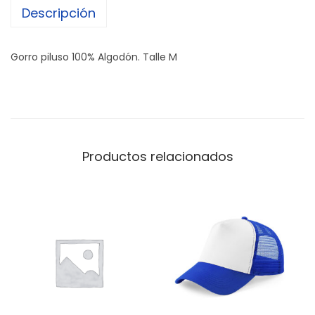
Descripción
i
s
h
Gorro piluso 100% Algodón. Talle M
e
r
m
a
n
Productos relacionados
c
a
n
t
i
d
a
d