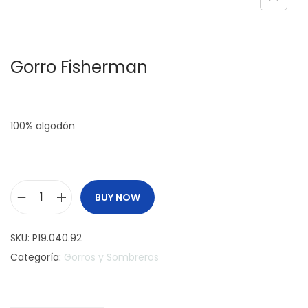
c
d
i
o
ó
Gorro Fisherman
n
100% algodón
BUY NOW
G
o
SKU:
P19.040.92
r
Categoría:
Gorros y Sombreros
r
o
F