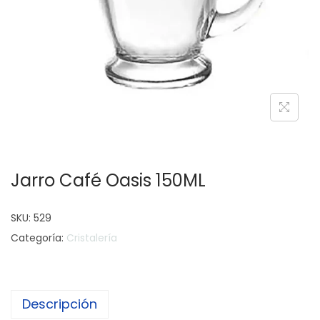
c
d
i
o
ó
n
Jarro Café Oasis 150ML
SKU:
529
Categoría:
Cristalería
Descripción