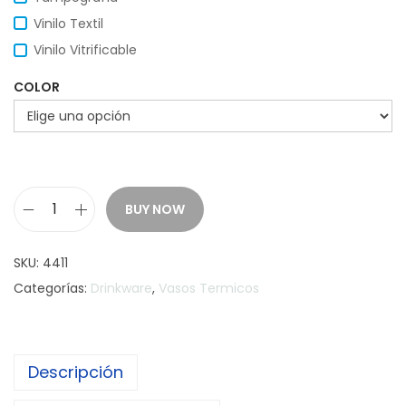
Vinilo Textil
Vinilo Vitrificable
COLOR
BUY NOW
J
a
SKU:
4411
r
Categorías:
Drinkware
,
Vasos Termicos
r
o
D
Descripción
a
t