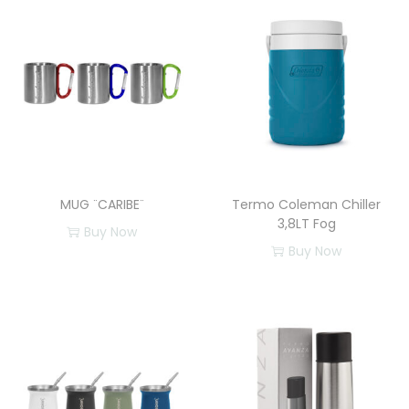
MUG ¨CARIBE¨
Termo Coleman Chiller
3,8LT Fog
Buy Now
Buy Now
E
s
t
e
p
r