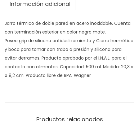
Información adicional
e
n
Jarro térmico de doble pared en acero inoxidable. Cuenta
c
con terminación exterior en color negro mate.
a
Posee grip de silicona antideslizamiento y Cierre hermético
n
y boca para tomar con traba a presión y silicona para
t
evitar derrames. Producto aprobado por el I.N.A.L. para el
i
contacto con alimentos. Capacidad: 500 ml. Medida: 20,3 x
d
ø 8,2 cm. Producto libre de BPA. Wagner
a
d
Productos relacionados