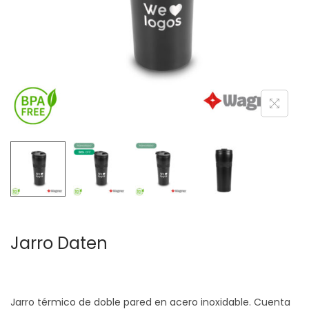
c
d
i
o
ó
n
Jarro Daten
Jarro térmico de doble pared en acero inoxidable. Cuenta