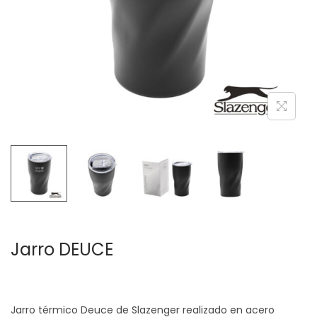
c
d
i
o
ó
n
Jarro DEUCE
Jarro térmico Deuce de Slazenger realizado en acero