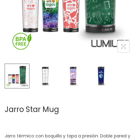
c
d
i
o
ó
n
Jarro Star Mug
Jarro térmico con boquilla y tapa a presión. Doble pared y