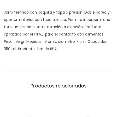
M
Jarro térmico con boquilla y tapa a presión. Doble pared y
u
apertura inferior con tapa a rosca. Permite incorporar una
g
foto, un diseño o una ilustración a elección. Producto
c
aprobado por el I.N.A.L. para el contacto con alimentos.
a
Peso: 195 gr. Medidas: 19 cm x diámetro 7 cm. Capacidad:
n
350 ml. Producto libre de BPA.
t
i
d
a
d
Productos relacionados