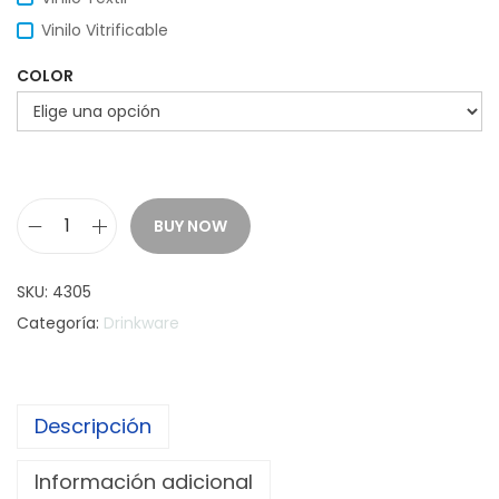
Vinilo Vitrificable
COLOR
BUY NOW
J
a
SKU:
4305
r
Categoría:
Drinkware
r
o
S
Descripción
t
a
Información adicional
r