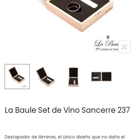
c
d
i
o
ó
n
La Baule Set de Vino Sancerre 237
Destapador de láminas, el único diseño que no daña el