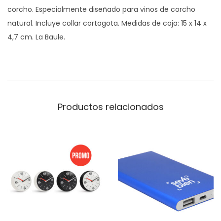
corcho. Especialmente diseñado para vinos de corcho
e
natural. Incluye collar cortagota. Medidas de caja: 15 x 14 x
V
4,7 cm. La Baule.
i
n
o
S
a
Productos relacionados
n
c
e
r
r
e
2
3
7