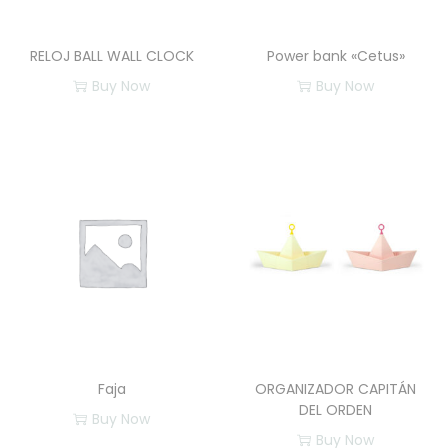
c
a
RELOJ BALL WALL CLOCK
Power bank «Cetus»
n
Buy Now
Buy Now
t
E
E
i
s
s
d
t
t
a
e
e
d
p
p
r
r
o
o
d
d
u
u
c
c
Faja
ORGANIZADOR CAPITÁN
t
t
DEL ORDEN
Buy Now
o
o
Buy Now