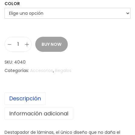
COLOR
BUY NOW
L
a
SKU:
4040
B
Categorías:
Accesorios
,
Regalos
a
u
l
Descripción
e
S
Información adicional
e
t
Destapador de láminas, el único diseño que no daña el
d