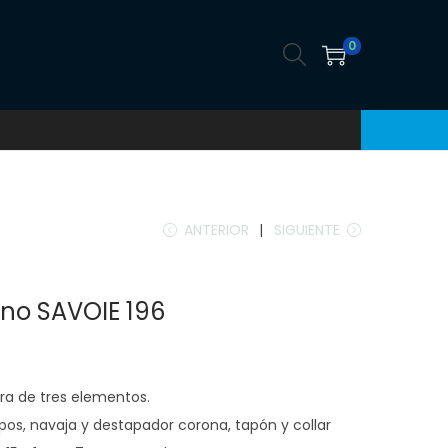
0
ANTERIOR
SIGUIENTE
ino SAVOIE 196
ra de tres elementos.
os, navaja y destapador corona, tapón y collar