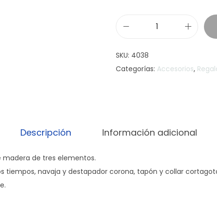
L
a
SKU:
4038
B
Categorías:
Accesorios
,
Regal
a
u
l
e
S
Descripción
Información adicional
e
t
de madera de tres elementos.
d
 tiempos, navaja y destapador corona, tapón y collar cortagota
e
e.
V
i