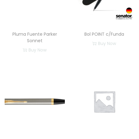
Pluma Fuente Parker
Bol POINT c/Funda
Sonnet
Buy Now
Buy Now
E
s
t
e
p
r
o
d
u
c
t