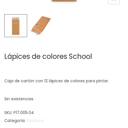
c
d
i
o
ó
n
Lápices de colores School
Caja de cartón con 12 lápices de colores para pintar.
Sin existencias
SKU:
P17.005.04
Categoría:
Escritura