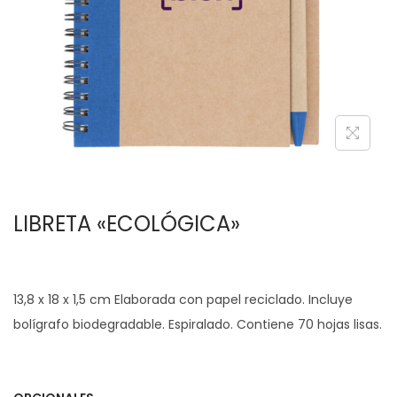
c
d
i
o
ó
n
LIBRETA «ECOLÓGICA»
13,8 x 18 x 1,5 cm Elaborada con papel reciclado. Incluye
bolígrafo biodegradable. Espiralado. Contiene 70 hojas lisas.