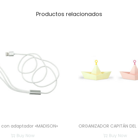
u
n
Productos relacionados
c
i
ó
n
c
a
n
t
i
d
a
d
 con adaptador «MADISON»
ORGANIZADOR CAPITÁN DEL
Buy Now
Buy Now