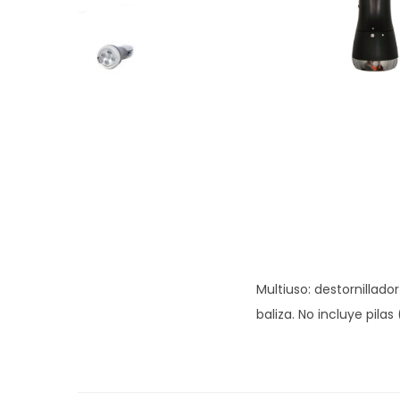
g
n
a
i
c
d
i
o
ó
n
Multiuso: destornillador
baliza. No incluye pilas 