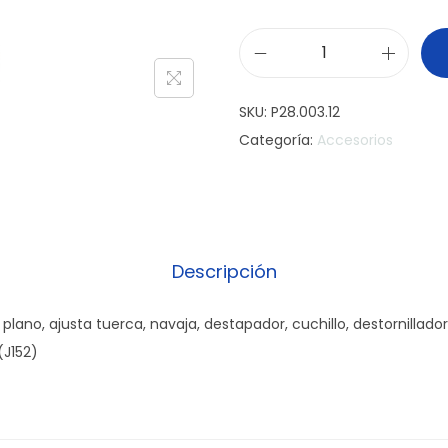
L
i
SKU:
P28.003.12
n
Categoría:
Accesorios
t
e
r
n
a
Descripción
m
u
 plano, ajusta tuerca, navaja, destapador, cuchillo, destornillador,
l
(J152)
t
i
f